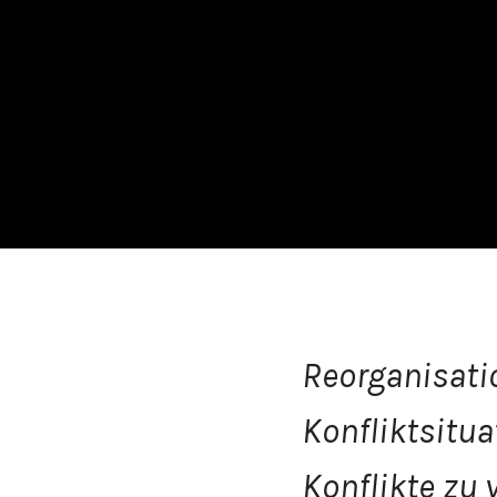
Reorganisati
Konfliktsitua
Konflikte zu 