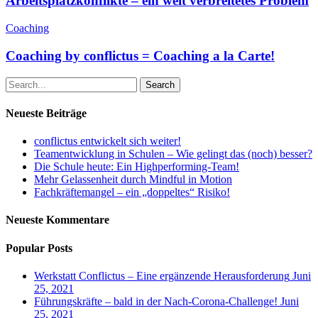
Arbeitsplatzkonflikte – ein weit verbreitetes Problem
Coaching
Coaching by conflictus = Coaching a la Carte!
Search
Neueste Beiträge
conflictus entwickelt sich weiter!
Teamentwicklung in Schulen – Wie gelingt das (noch) besser?
Die Schule heute: Ein Highperforming-Team!
Mehr Gelassenheit durch Mindful in Motion
Fachkräftemangel – ein „doppeltes“ Risiko!
Neueste Kommentare
Popular Posts
Werkstatt Conflictus – Eine ergänzende Herausforderung
Juni
25, 2021
Führungskräfte – bald in der Nach-Corona-Challenge!
Juni
25, 2021